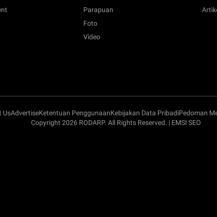
ent
Parapuan
Artik
Foto
Video
t Us
Advertise
Ketentuan Penggunaan
Kebijakan Data Pribadi
Pedoman Med
Copyright 2026 RODARP. All Rights Reserved. | EMSI SEO