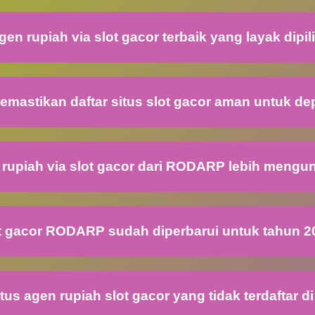
agen rupiah via slot gacor terbaik yang layak dipil
stikan daftar situs slot gacor aman untuk dep
rupiah via slot gacor dari RODARP lebih meng
lot gacor RODARP sudah diperbarui untuk tahun 
situs agen rupiah slot gacor yang tidak terdaftar