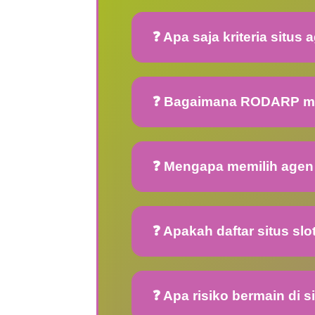
❓ Apa saja kriteria situs 
❓ Bagaimana RODARP mema
❓ Mengapa memilih agen 
❓ Apakah daftar situs s
❓ Apa risiko bermain di 