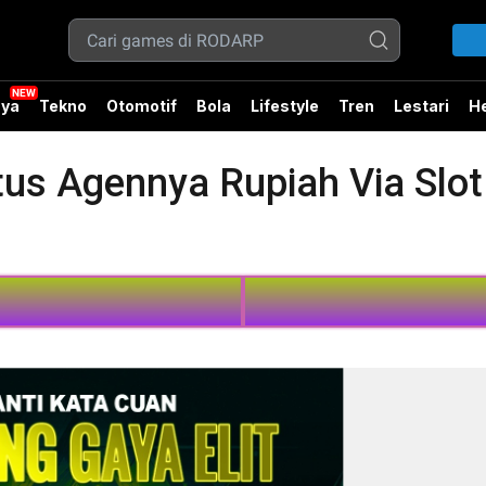
ya
Tekno
Otomotif
Bola
Lifestyle
Tren
Lestari
He
us Agennya Rupiah Via Slot