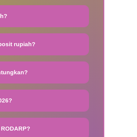
ih?
osit rupiah?
untungkan?
2026?
 di RODARP?